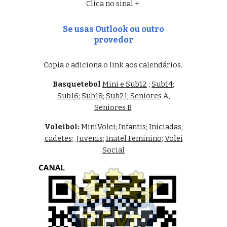
C
lica no sinal +
Se usas Outlook ou outro
provedor
C
opia e adiciona o link aos calendários.
Basq
uetebol
Mini e Sub12
;
Sub14
;
Sub16
;
Sub18
;
Sub21
;
Seniores
A
,
Seniores B
Voleibol:
MiniVolei
;
Infantis
;
Ini
ciadas
;
cadetes
;
Juvenis
;
Inatel Feminino
;
Volei
Social