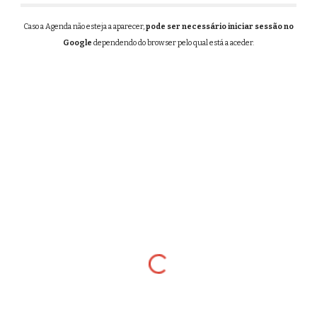
Caso a Agenda não esteja a aparecer,
pode ser necessário iniciar sessão no
Google
dependendo do browser pelo qual está a aceder.