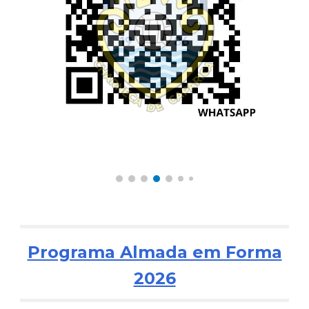
Estao abertas as inscricões para "ALMA SÉNIOR" 2024-2025 ▶Em todos os postos de União de Freguesias Charneca da Caparica Sobreda
Programa Almada em Forma
2026